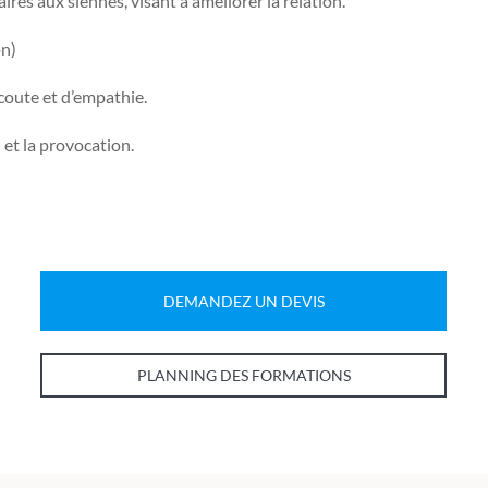
ires aux siennes, visant à améliorer la relation.
on)
écoute et d’empathie.
n et la provocation.
DEMANDEZ UN DEVIS
PLANNING DES FORMATIONS